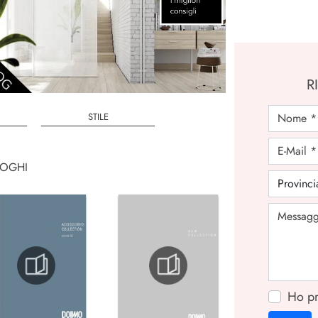
R
STILE
LOGHI
Ho pr