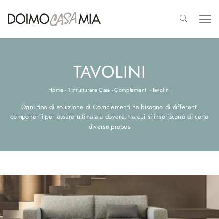
TAVOLINI
Home
-
Ristrutturare Casa
-
Complementi
-
Tavolini
Ogni tipo di soluzione di Complementi ha bisogno di differenti
componenti per essere ultimata a dovere, tra cui si inseriscono di certo
diverse propos