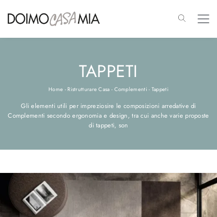
TAPPETI
Home
-
Ristrutturare Casa
-
Complementi
-
Tappeti
Gli elementi utili per impreziosire le composizioni arredative di
Complementi secondo ergonomia e design, tra cui anche varie proposte
di tappeti, son