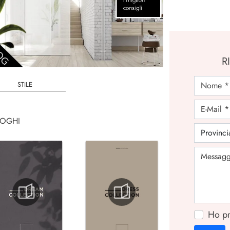
R
STILE
LOGHI
Ho pr