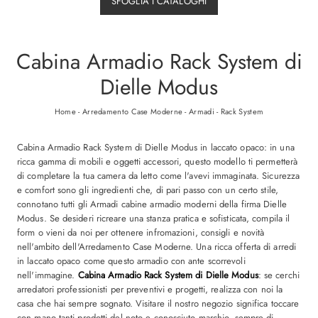
SFOGLIA I CATALOGHI
Cabina Armadio Rack System di
Dielle Modus
Home
-
Arredamento Case Moderne
-
Armadi
-
Rack System
Cabina Armadio Rack System di Dielle Modus in laccato opaco: in una
ricca gamma di mobili e oggetti accessori, questo modello ti permetterà
di completare la tua camera da letto come l'avevi immaginata. Sicurezza
e comfort sono gli ingredienti che, di pari passo con un certo stile,
connotano tutti gli Armadi cabine armadio moderni della firma Dielle
Modus. Se desideri ricreare una stanza pratica e sofisticata, compila il
form o vieni da noi per ottenere infromazioni, consigli e novità
nell'ambito dell'Arredamento Case Moderne. Una ricca offerta di arredi
in laccato opaco come questo armadio con ante scorrevoli
nell'immagine.
Cabina Armadio Rack System di Dielle Modus
: se cerchi
arredatori professionisti per preventivi e progetti, realizza con noi la
casa che hai sempre sognato. Visitare il nostro negozio significa toccare
con mano tanti prodotti del noto e conosciuto marchio, sempre di