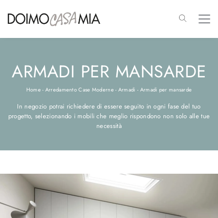
ARMADI PER MANSARDE
Home
-
Arredamento Case Moderne
-
Armadi
-
Armadi per mansarde
In negozio potrai richiedere di essere seguito in ogni fase del tuo
progetto, selezionando i mobili che meglio rispondono non solo alle tue
necessità