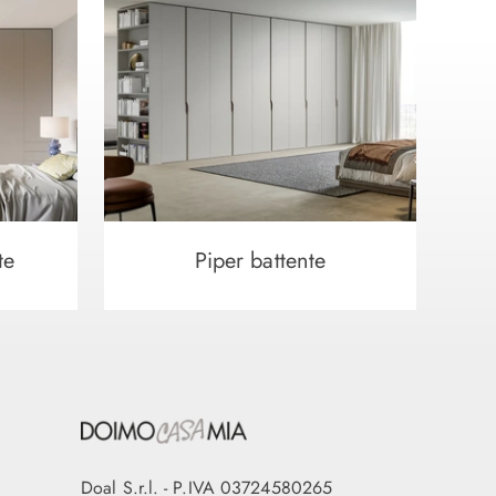
te
Piper battente
Doal S.r.l. - P.IVA 03724580265