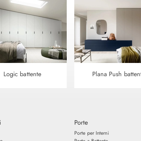
Logic battente
Plana Push batten
i
Porte
Porte per Interni
ne
Porte a Battente