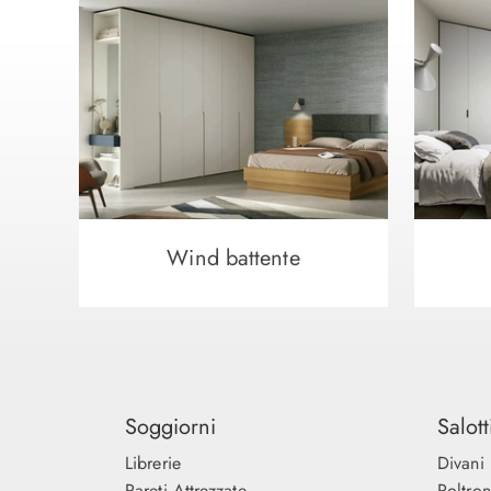
Wind battente
Soggiorni
Salott
Librerie
Divani
Pareti Attrezzate
Poltro