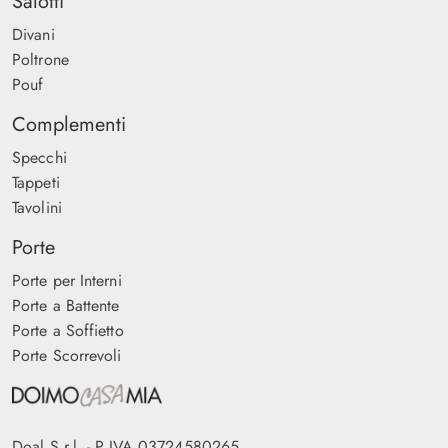
Salotti
Divani
Poltrone
Pouf
Complementi
Specchi
Tappeti
Tavolini
Porte
Porte per Interni
Porte a Battente
Porte a Soffietto
Porte Scorrevoli
Doal S.r.l. - P.IVA 03724580265