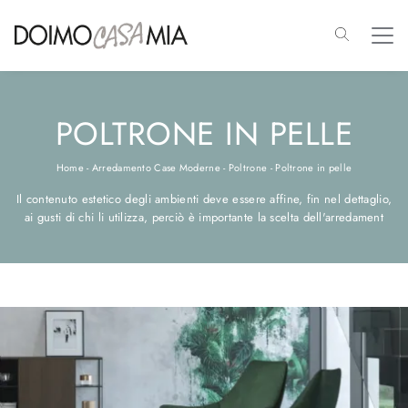
POLTRONE IN PELLE
Home
-
Arredamento Case Moderne
-
Poltrone
-
Poltrone in pelle
Il contenuto estetico degli ambienti deve essere affine, fin nel dettaglio,
ai gusti di chi li utilizza, perciò è importante la scelta dell'arredament