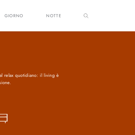
GIORNO
NOTTE
l relax quotidiano: il living è
sione.