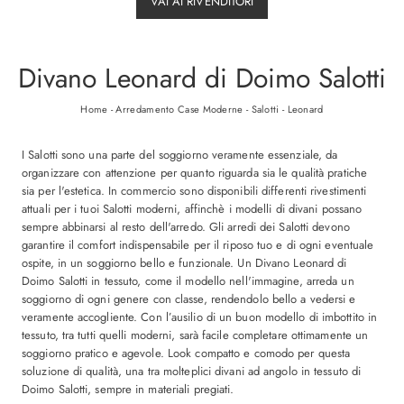
VAI AI RIVENDITORI
Divano Leonard di Doimo Salotti
Home
-
Arredamento Case Moderne
-
Salotti
-
Leonard
I Salotti sono una parte del soggiorno veramente essenziale, da
organizzare con attenzione per quanto riguarda sia le qualità pratiche
sia per l'estetica. In commercio sono disponibili differenti rivestimenti
attuali per i tuoi Salotti moderni, affinchè i modelli di divani possano
sempre abbinarsi al resto dell'arredo. Gli arredi dei Salotti devono
garantire il comfort indispensabile per il riposo tuo e di ogni eventuale
ospite, in un soggiorno bello e funzionale. Un Divano Leonard di
Doimo Salotti in tessuto, come il modello nell'immagine, arreda un
soggiorno di ogni genere con classe, rendendolo bello a vedersi e
veramente accogliente. Con l’ausilio di un buon modello di imbottito in
tessuto, tra tutti quelli moderni, sarà facile completare ottimamente un
soggiorno pratico e agevole. Look compatto e comodo per questa
soluzione di qualità, una tra molteplici divani ad angolo in tessuto di
Doimo Salotti, sempre in materiali pregiati.