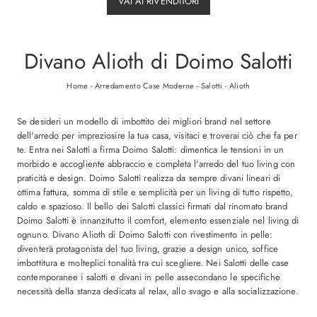
VAI AI RIVENDITORI
Divano Alioth di Doimo Salotti
Home
-
Arredamento Case Moderne
-
Salotti
-
Alioth
Se desideri un modello di imbottito dei migliori brand nel settore
dell'arredo per impreziosire la tua casa, visitaci e troverai ciò che fa per
te. Entra nei Salotti a firma Doimo Salotti: dimentica le tensioni in un
morbido e accogliente abbraccio e completa l'arredo del tuo living con
praticità e design. Doimo Salotti realizza da sempre divani lineari di
ottima fattura, somma di stile e semplicità per un living di tutto rispetto,
caldo e spazioso. Il bello dei Salotti classici firmati dal rinomato brand
Doimo Salotti è innanzitutto il comfort, elemento essenziale nel living di
ognuno. Divano Alioth di Doimo Salotti con rivestimento in pelle:
diventerà protagonista del tuo living, grazie a design unico, soffice
imbottitura e molteplici tonalità tra cui scegliere. Nei Salotti delle case
contemporanee i salotti e divani in pelle assecondano le specifiche
necessità della stanza dedicata al relax, allo svago e alla socializzazione.