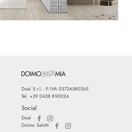
Doal S.r.l. - P.IVA 03724580265
Tel.
+39 0438 890024
Social
Doal
Doimo Salotti