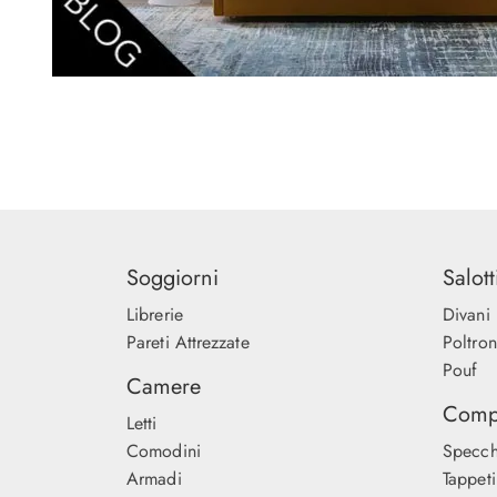
Soggiorni
Salott
Librerie
Divani
Pareti Attrezzate
Poltro
Pouf
Camere
Comp
Letti
Comodini
Specch
Armadi
Tappeti