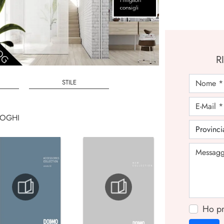
R
STILE
LOGHI
Ho pr