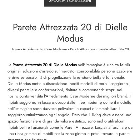
SFOGLIA I CATALOGHI
Parete Attrezzata 20 di Dielle
Modus
Home
-
Arredamento Case Moderne
-
Pareti Attrezzate
-
Parete attrezzata 20
La
Parete Attrezzata 20 di Dielle Modus
nell'immagine è una tra le più
originali soluzioni d’arredo sul mercato: componibilità personalizzabile e
le diverse possibilità di progettazione la rendono bella e funzionale.
Dielle Modus mette a disposizione inediti modelli di mobili soggiorno,
diversi per stile e conformazioni, finiture e componenti: scopri nel
nostro punto vendita l'Arredamento Case Moderne dei migliori brand. I
mobili soggiorno in laccato opaco dalle linee moderne come il modello
nell'immagine sono davvero polivalenti e capaci di ammobiliare il
soggiorno ottimizzando ogni angolo. Dato che il living deve essere uno
spazio funzionale e di grande valore estetico, sono molto utili alcuni
mobili belli e funzionali come le Pareti Attrezzate. Lasciati affascinare da
una ricca gamma di mobili per la zona giorno e potrai trovare la parete
attrezzata che fa per te.